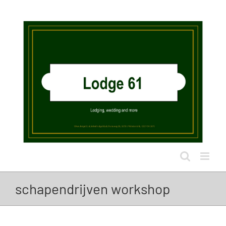
Ga
naar
inhoud
schapendrijven workshop