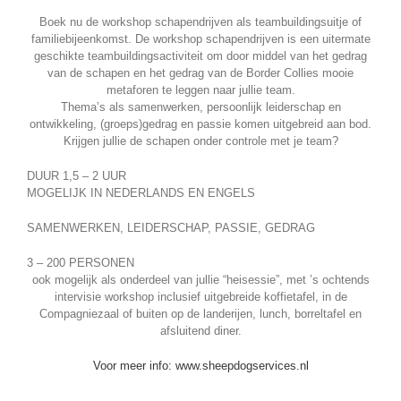
Boek nu de workshop schapendrijven als teambuildingsuitje of
familiebijeenkomst. De workshop schapendrijven is een uitermate
geschikte teambuildingsactiviteit om door middel van het gedrag
van de schapen en het gedrag van de Border Collies mooie
metaforen te leggen naar jullie team.
Thema’s als samenwerken, persoonlijk leiderschap en
ontwikkeling, (groeps)gedrag en passie komen uitgebreid aan bod.
Krijgen jullie de schapen onder controle met je team?
DUUR 1,5 – 2 UUR
MOGELIJK IN NEDERLANDS EN ENGELS
SAMENWERKEN, LEIDERSCHAP, PASSIE, GEDRAG
3 – 200 PERSONEN
ook mogelijk als onderdeel van jullie “heisessie”, met ’s ochtends
intervisie workshop inclusief uitgebreide koffietafel, in de
Compagniezaal of buiten op de landerijen, lunch, borreltafel en
afsluitend diner.
Voor meer info: www.sheepdogservices.nl